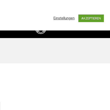
0
hland by BASS IMPORTS AND DISTRIBUTION
Einstellungen
AKZEPTIEREN
info@bassimports.de
Kontakt
+49 211 16349241