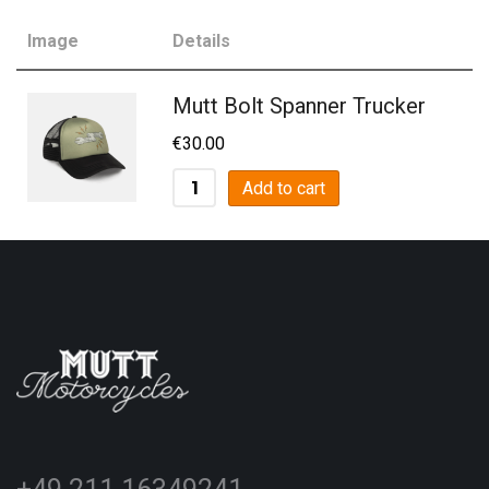
Image
Details
S
XL
Mutt Bolt Spanner Trucker
€
30.00
Add to cart