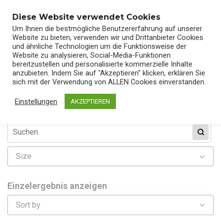
0
Diese Website verwendet Cookies
Um Ihnen die bestmögliche Benutzererfahrung auf unserer
Website zu bieten, verwenden wir und Drittanbieter Cookies
und ähnliche Technologien um die Funktionsweise der
Website zu analysieren, Social-Media-Funktionen
bereitzustellen und personalisierte kommerzielle Inhalte
Start
/
Shop
/ Products tagged “CAP”
anzubieten. Indem Sie auf "Akzeptieren" klicken, erklären Sie
sich mit der Verwendung von ALLEN Cookies einverstanden.
Einstellungen
AKZEPTIEREN
Size
2XL
Einzelergebnis anzeigen
L
Sort by
M