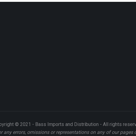
yright © 2021 - Bass Imports and Distribution - All rights reser
or any errors, omissions or representations on any of our pages 