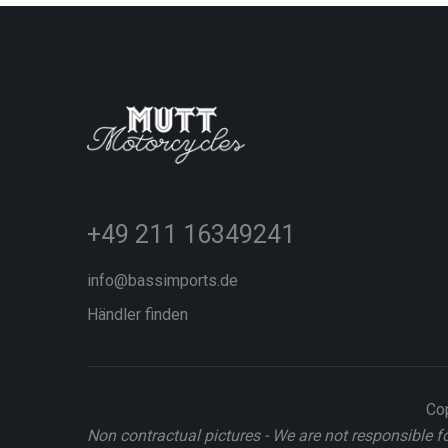
+49 211 16349241
info@bassimports.de
Händler finden
Cop
Non contractual pictures - We are not responsible f