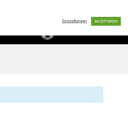
0
hland by BASS IMPORTS AND DISTRIBUTION
Einstellungen
AKZEPTIEREN
info@bassimports.de
Kontakt
+49 211 16349241