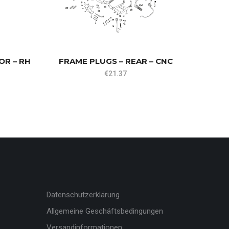
OR – RH
FRAME PLUGS – REAR – CNC
FO
HAN
€
21.37
Datenschutzerklärung
Allgemeine Geschäftsbedingungen
Versandinformationen