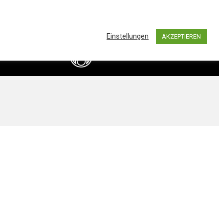
0
hland by BASS IMPORTS AND DISTRIBUTION
Einstellungen
AKZEPTIEREN
info@bassimports.de
Kontakt
+49 211 16349241