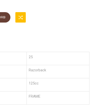
ORB
25
Razorback
125cc
FRAME