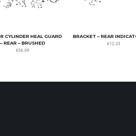
R CYLINDER HEAL GUARD
BRACKET – REAR INDICAT
– REAR – BRUSHED
€
12.23
€
36.09