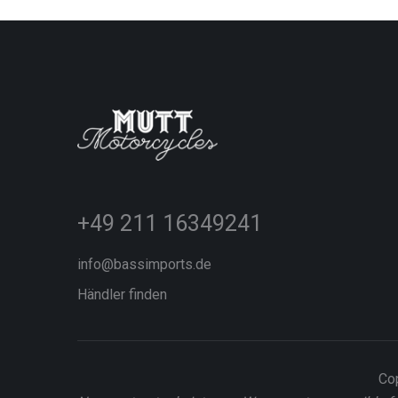
+49 211 16349241
info@bassimports.de
Händler finden
Cop