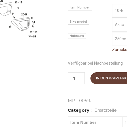
Item Number
Bike model
Hubraum
Zurück
Verfügbar bei Nachbestellung
IN DEN WARENK
MPT-0059
.
Category :
Ersatzteile
Item Number
1