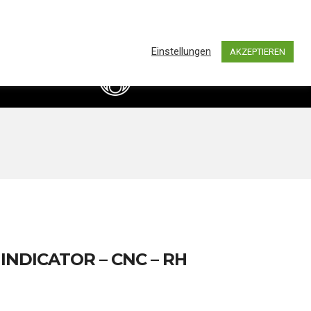
0
hland by BASS IMPORTS AND DISTRIBUTION
Einstellungen
AKZEPTIEREN
info@bassimports.de
Kontakt
+49 211 16349241
INDICATOR – CNC – RH