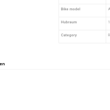
Bike model
A
Hubraum
1
Category
R
nen