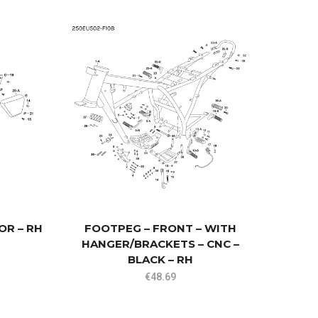
WHEE
STAIN
OR – RH
FOOTPEG – FRONT – WITH
HANGER/BRACKETS – CNC –
BLACK – RH
€
48.69