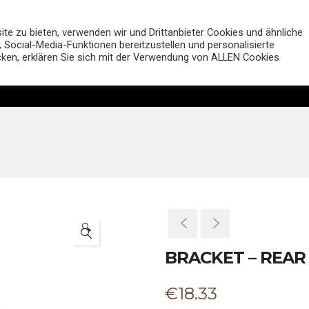
MUTT Motorcycles Deutsc
e zu bieten, verwenden wir und Drittanbieter Cookies und ähnliche
 Social-Media-Funktionen bereitzustellen und personalisierte
icken, erklären Sie sich mit der Verwendung von ALLEN Cookies
Motorräder
Shop
Händler
Entdecken
🔍
BRACKET – REAR 
€
18.33