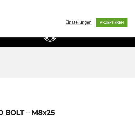
0
hland by BASS IMPORTS AND DISTRIBUTION
Einstellungen
AKZEPTIEREN
info@bassimports.de
Kontakt
+49 211 16349241
 BOLT – M8x25