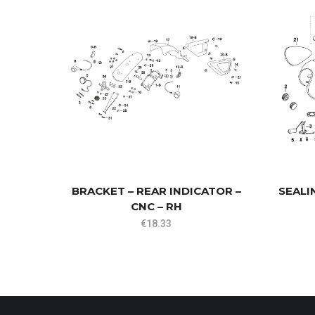
BRACKET – REAR INDICATOR –
SEALI
CNC – RH
€
18.33