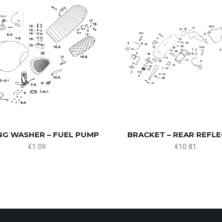
NG WASHER – FUEL PUMP
BRACKET – REAR REFL
€
1.09
€
10.81