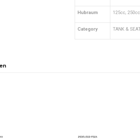
Hubraum
125cc, 250cc
Category
TANK & SEA
nen