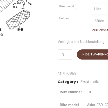
Bike model
Hubraum
Zurückse
Verfügbar bei Nachbestellung
IN DEN WARENK
MPT-0958
.
Category :
Ersatzteile
Item Number
18
Bike model
Akita, FSR, G