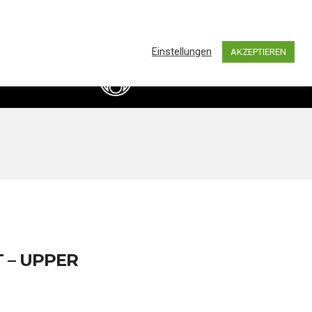
0
hland by BASS IMPORTS AND DISTRIBUTION
Einstellungen
AKZEPTIEREN
info@bassimports.de
Kontakt
+49 211 16349241
 – UPPER