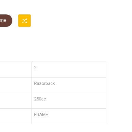
ORB
2
Razorback
250cc
FRAME