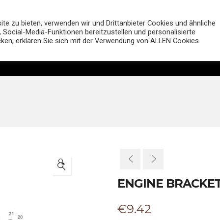
MUTT Motorcycles Deutsc
e zu bieten, verwenden wir und Drittanbieter Cookies und ähnliche
 Social-Media-Funktionen bereitzustellen und personalisierte
icken, erklären Sie sich mit der Verwendung von ALLEN Cookies
Motorräder
Shop
Händler
Entdecken
🔍
ENGINE BRACKET
€
9.42