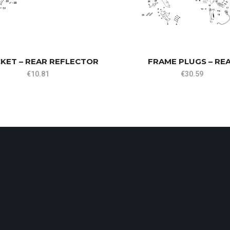
KET – REAR REFLECTOR
FRAME PLUGS – RE
€
10.81
€
30.59