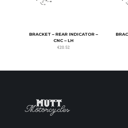
BRACKET – REAR INDICATOR –
BRAC
CNC – LH
€
20.52