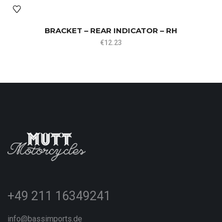
BRACKET – REAR INDICATOR – RH
€
12.23
+49 211 16349241
info@bassimports.de