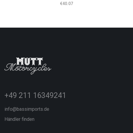
€
40.07
+49 211 16349241
info@bassimports.de
Händler finden