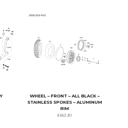
WHEE
STAIN
Y
WHEEL – FRONT – ALL BLACK –
STAINLESS SPOKES – ALUMINUM
RIM
€
463.81