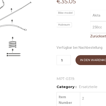
€
35.05
Bike model
Hubraum
Zurückse
Verfügbar bei Nachbestellung
IN DEN WARENK
MPT-0319
.
Category :
Ersatzteile
Item
2
Number