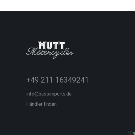
+49 211 16349241
info@bassimports.de
Händler finden
Cop