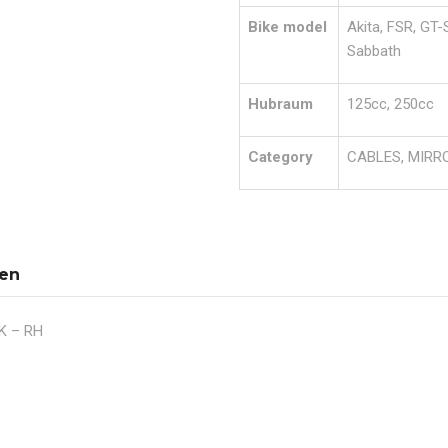
Bike model
Akita, FSR, GT-
Sabbath
Hubraum
125cc, 250cc
Category
CABLES, MIRR
nen
K – RH