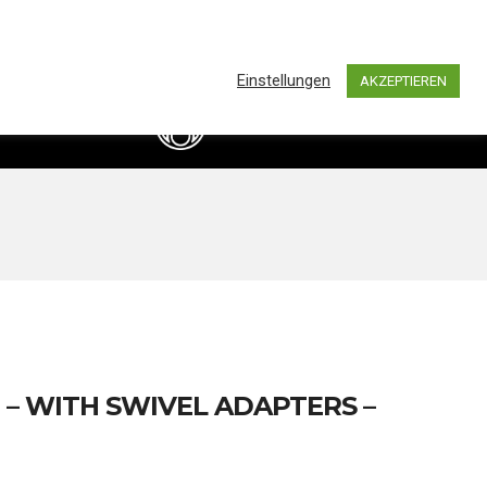
0
hland by BASS IMPORTS AND DISTRIBUTION
Einstellungen
AKZEPTIEREN
info@bassimports.de
Kontakt
+49 211 16349241
 – WITH SWIVEL ADAPTERS –