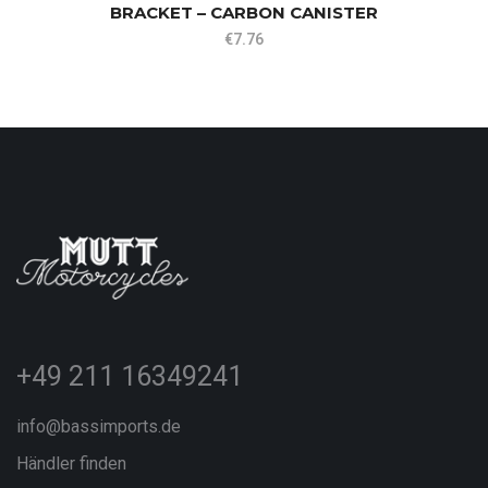
BRACKET – CARBON CANISTER
€
7.76
+49 211 16349241
info@bassimports.de
Händler finden