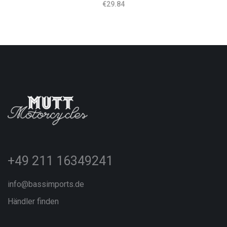
€
29.84
+49 211 16349241
info@bassimports.de
Händler finden