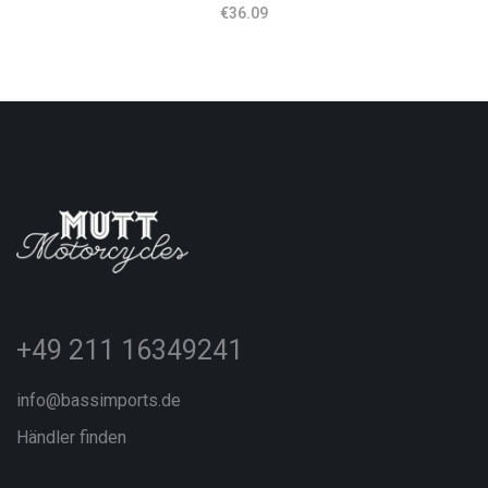
€
36.09
+49 211 16349241
info@bassimports.de
Händler finden