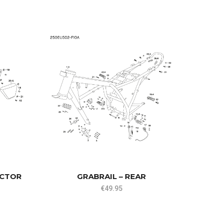
WHEE
STAIN
ECTOR
GRABRAIL – REAR
€
49.95