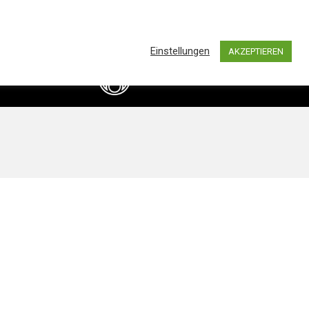
0
hland by BASS IMPORTS AND DISTRIBUTION
Einstellungen
AKZEPTIEREN
info@bassimports.de
Kontakt
+49 211 16349241