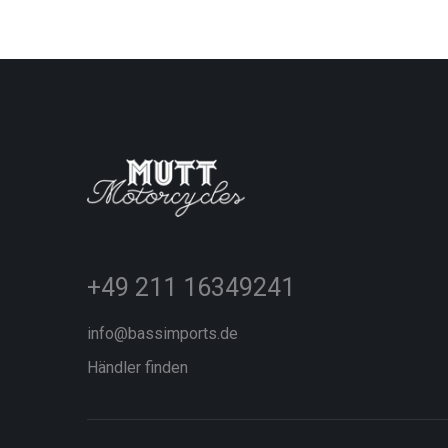
+49 211 16349241
info@bassimports.de
Händler finden