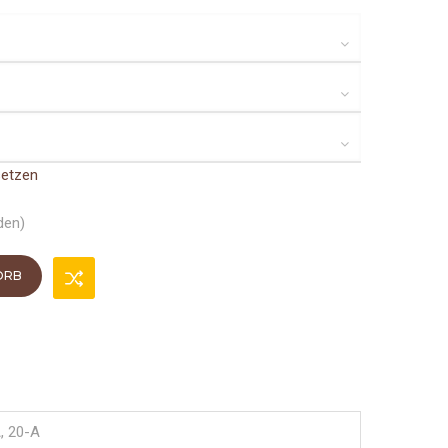
setzen
den)
ORB
, 20-A