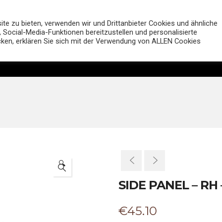
MUTT Motorcycles Deutsc
e zu bieten, verwenden wir und Drittanbieter Cookies und ähnliche
 Social-Media-Funktionen bereitzustellen und personalisierte
icken, erklären Sie sich mit der Verwendung von ALLEN Cookies
Motorräder
Shop
Händler
Entdecken
🔍
SIDE PANEL – RH
€
45.10