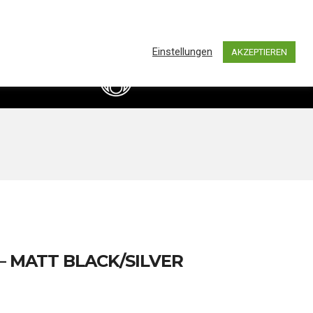
0
hland by BASS IMPORTS AND DISTRIBUTION
Einstellungen
AKZEPTIEREN
info@bassimports.de
Kontakt
+49 211 16349241
 – MATT BLACK/SILVER