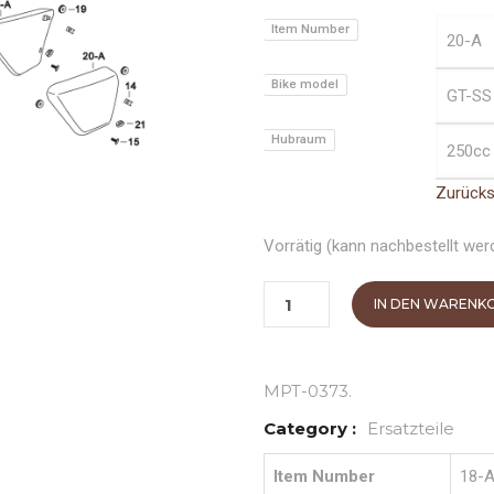
Item Number
Bike model
Hubraum
Zurück
Vorrätig (kann nachbestellt wer
IN DEN WARENK
MPT-0373
.
Category :
Ersatzteile
Item Number
18-A