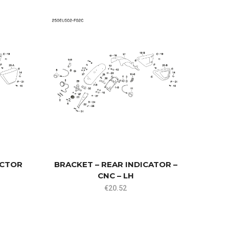
BRAC
ECTOR
BRACKET – REAR INDICATOR –
CNC – LH
€
20.52