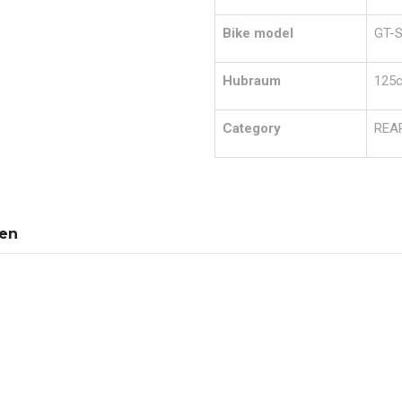
Bike model
GT-S
Hubraum
125c
Category
REA
nen