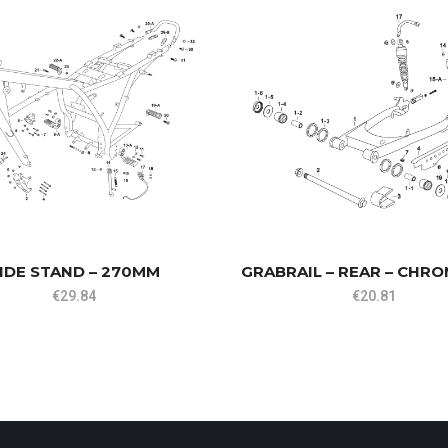
IDE STAND – 270MM
GRABRAIL – REAR – CHRO
€
29.84
€
20.81