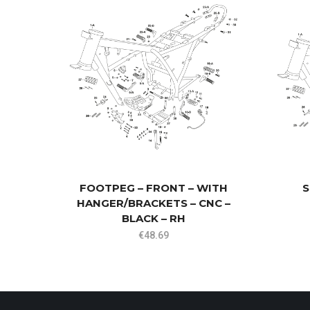
FOOTPEG – FRONT – WITH
S
HANGER/BRACKETS – CNC –
BLACK – RH
€
48.69