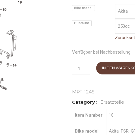
Bike model
Hubraum
Zurückse
Verfügbar bei Nachbestellung
IN DEN WARENK
MPT-1248
.
Category :
Ersatzteile
Item Number
18
Bike model
Akita, FSR, G