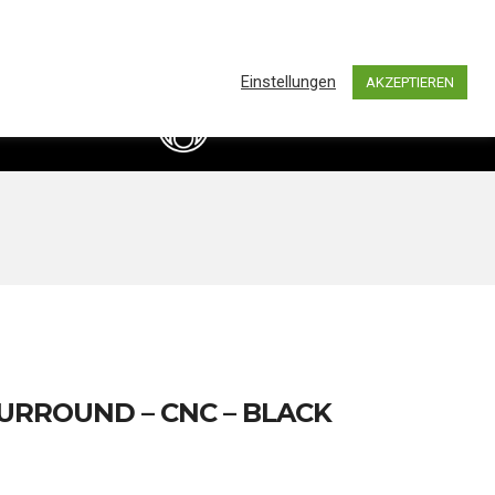
0
hland by BASS IMPORTS AND DISTRIBUTION
Einstellungen
AKZEPTIEREN
info@bassimports.de
Kontakt
+49 211 16349241
URROUND – CNC – BLACK