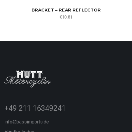
BRACKET – REAR REFLECTOR
€
10.81
+49 211 16349241
info@bassimports.de
Händler finden