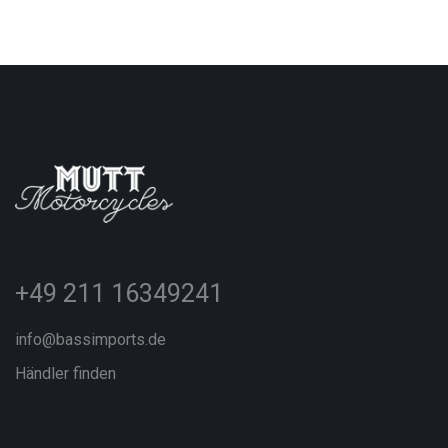
+49 211 16349241
info@bassimports.de
Händler finden