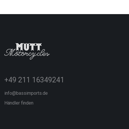
+49 211 16349241
info@bassimports.de
Händler finden