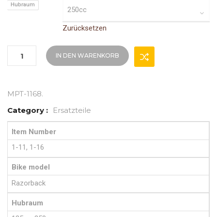
Hubraum
Zurücksetzen
IN DEN WARENKORB
MPT-1168
.
Category :
Ersatzteile
Item Number
1-11, 1-16
Bike model
Razorback
Hubraum