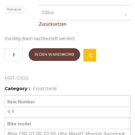
Hubraum
Zurücksetzen
Vorrätig (kann nachbestellt werden)
IN DEN WARENKORB
MPT-0300
.
Category :
Ersatzteile
Item Number
4, 9
Bike model
Akita, FSR, GT-SR, GT-SS, Hilts, Mastiff, Mongrel, Razorback,