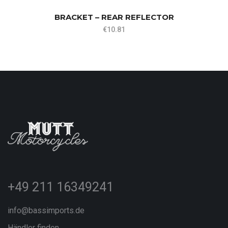
BRACKET – REAR REFLECTOR
€
10.81
+49 211 16349241
info@bassimports.de
Händler finden