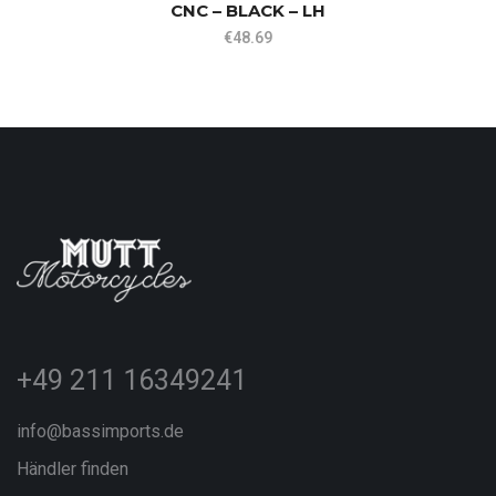
CNC – BLACK – LH
€
48.69
+49 211 16349241
info@bassimports.de
Händler finden