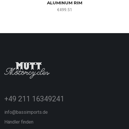
ALUMINUM RIM
€
499.51
+49 211 16349241
info@bassimports.de
Händler finden