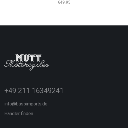
€
49.95
+49 211 16349241
info@bassimports.de
Händler finden