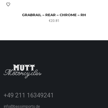
GRABRAIL – REAR – CHROME – RH
€
20.81
+49 211 16349241
info@bassimports.de