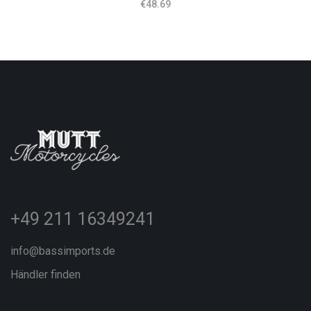
€
48.69
+49 211 16349241
info@bassimports.de
Händler finden